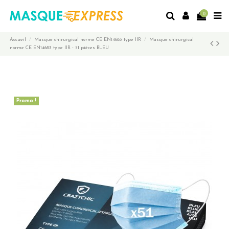
0
Accueil
Masque chirurgical norme CE EN14683 type IIR
Masque chirurgical
norme CE EN14683 type IIR - 51 pièces BLEU
Promo !