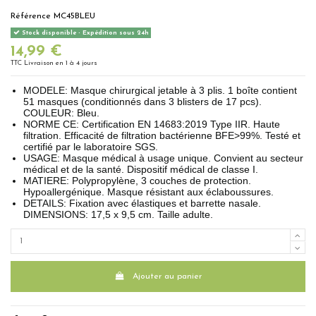
Référence
MC45BLEU
Stock disponible - Expédition sous 24h
14,99 €
TTC
Livraison en 1 à 4 jours
MODELE: Masque chirurgical jetable à 3 plis. 1 boîte contient
51 masques (conditionnés dans 3 blisters de 17 pcs).
COULEUR: Bleu.
NORME CE: Certification EN 14683:2019 Type IIR. Haute
filtration. Efficacité de filtration bactérienne BFE>99%. Testé et
certifié par le laboratoire SGS.
USAGE: Masque médical à usage unique. Convient au secteur
médical et de la santé. Dispositif médical de classe I.
MATIERE: Polypropylène, 3 couches de protection.
Hypoallergénique. Masque résistant aux éclaboussures.
DETAILS: Fixation avec élastiques et barrette nasale.
DIMENSIONS: 17,5 x 9,5 cm. Taille adulte.
Ajouter au panier